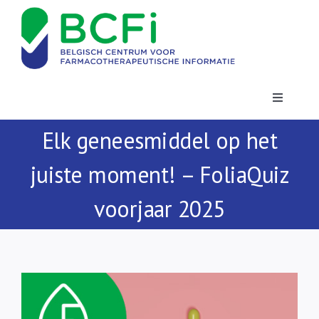
Skip
to
content
Toggle
Navigatio
Elk geneesmiddel op het
Nieuws
juiste moment! – FoliaQuiz
Publicaties
voorjaar 2025
Vorming
Contact