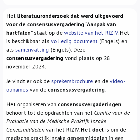
Over ons
Het
literatuuronderzoek dat werd uitgevoerd
FR
voor de consensusvergadering “Aanpak van
hartfalen”
staat op de
website van het RIZIV
. Het
is beschikbaar als
volledig document
(Engels) en
als
samenvatting
(Engels). Deze
consensusvergadering
vond plaats op 28
november 2024.
Je vindt er ook de
sprekersbrochure
en de
video-
opnames
van de
consensusvergadering
.
Het organiseren van
consensusvergaderingen
behoort tot de opdrachten van het
Comité voor de
Evaluatie van de Medische Praktijk
inzake
Geneesmiddelen
van het RIZIV.
Het doel
is om de
medische praktijk inzake geneesmiddelen in een