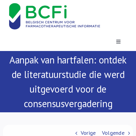
Skip
to
content
Toggle
Navigatio
Aanpak van hartfalen: ontdek
Nieuws
de literatuurstudie die werd
Publicaties
uitgevoerd voor de
Vorming
consensusvergadering
Contact
Vorige
Volgende