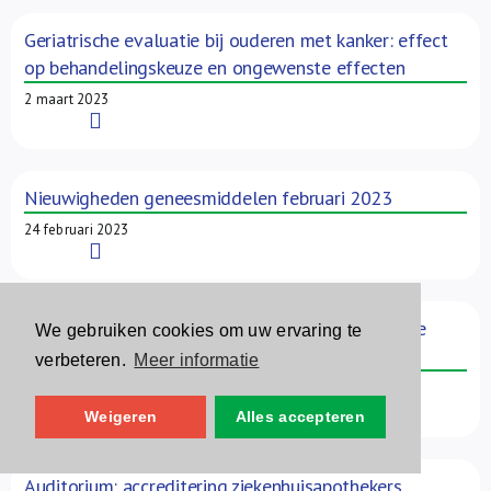
Geriatrische evaluatie bij ouderen met kanker: effect
op behandelingskeuze en ongewenste effecten
2 maart 2023
Read More
Nieuwigheden geneesmiddelen februari 2023
24 februari 2023
Read More
Finasteride bij alopecie: signalen van ongewenste
We gebruiken cookies om uw ervaring te
effecten
verbeteren.
Meer informatie
23 februari 2023
Read More
Weigeren
Alles accepteren
Auditorium: accreditering ziekenhuisapothekers