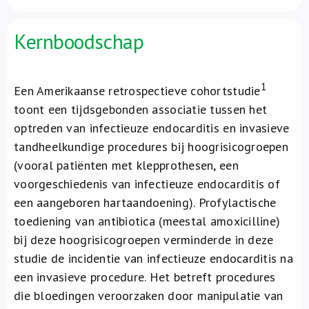
Over ons
Kernboodschap
FR
1
Een Amerikaanse retrospectieve cohortstudie
toont een tijdsgebonden associatie tussen het
optreden van infectieuze endocarditis en invasieve
tandheelkundige procedures bij hoogrisicogroepen
(vooral patiënten met klepprothesen, een
voorgeschiedenis van infectieuze endocarditis of
een aangeboren hartaandoening). Profylactische
toediening van antibiotica (meestal amoxicilline)
bij deze hoogrisicogroepen verminderde in deze
studie de incidentie van infectieuze endocarditis na
een invasieve procedure. Het betreft procedures
die bloedingen veroorzaken door manipulatie van