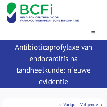
Skip
to
content
Toggle
Navigatio
Antibioticaprofylaxe van
Nieuws
endocarditis na
Publicaties
tandheelkunde: nieuwe
Vorming
evidentie
Contact
Vorige
Volgende