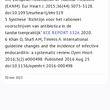
(EANM). Eur Heart J. 2015;36(44):3075-3128.
doi:10.1093/eurheartj/ehv319
5
Synthese “Richtlijn voor het rationeel
voorschrijven van antibiotica in de
tandartsenpraktijk”
KCE REPORT 332A
2020.
6
Khan O, Shafi AM, Timmis A. International
guideline changes and the incidence of infective
endocarditis: a systematic review.
Open Heart
.
2016;3(2):e000498. Published 2016 Aug 25.
doi:10.1136/openhrt-2016-000498
30 mei 2023