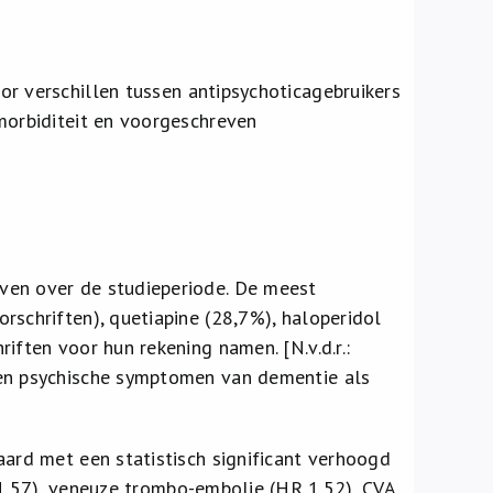
r verschillen tussen antipsychoticagebruikers
morbiditeit en voorgeschreven
ven over de studieperiode. De meest
rschriften), quetiapine (28,7%), haloperidol
iften voor hun rekening namen. [N.v.d.r.:
 en psychische symptomen van dementie als
aard met een statistisch significant verhoogd
 1.57), veneuze trombo-embolie (HR 1.52), CVA