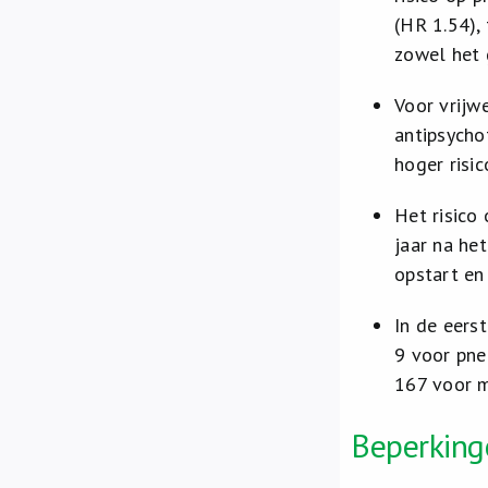
(HR 1.54),
zowel het 
Voor vrijw
antipsycho
hoger risi
Het risico
jaar na he
opstart en
In de eers
9 voor pne
167 voor m
Beperking