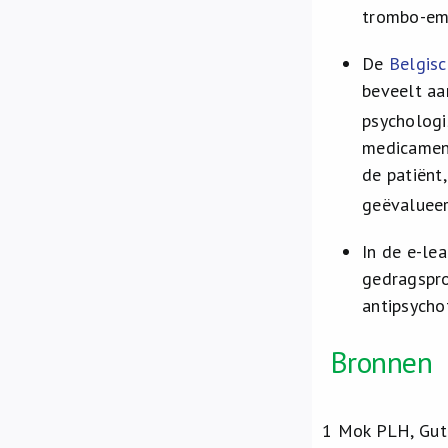
trombo-emb
De
Belgisc
beveelt aa
psychologi
medicament
de patiënt
geëvaluee
In de e-le
gedragspro
antipsycho
​Bronnen
1
Mok PLH, Guth