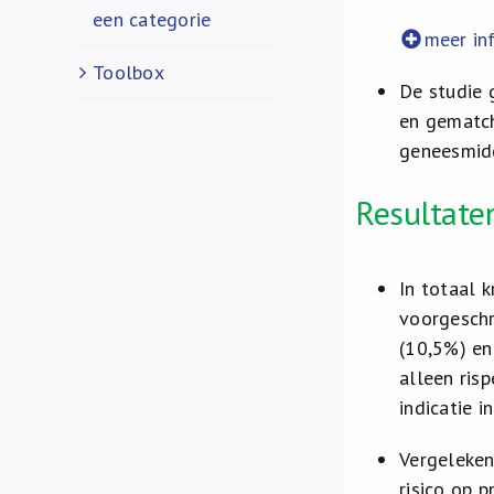
een categorie
meer in
Toolbox
De studie 
en gematch
geneesmid
Resultaten
In totaal 
voorgeschr
(10,5%) en
alleen ris
indicatie i
Vergeleken
risico op 