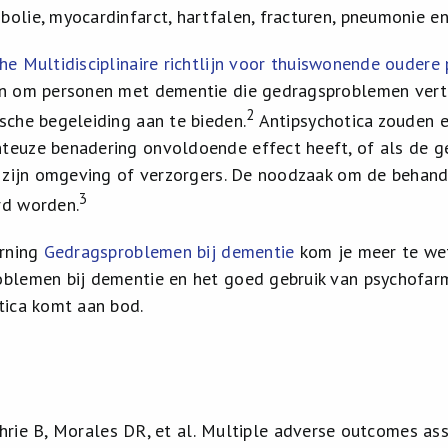
olie, myocardinfarct, hartfalen, fracturen, pneumonie en
he Multidisciplinaire richtlijn voor thuiswonende ouder
n om personen met dementie die gedragsproblemen verto
2
sche begeleiding aan te bieden.
Antipsychotica zouden e
euze benadering onvoldoende effect heeft, of als de g
, zijn omgeving of verzorgers. De noodzaak om de behand
3
rd worden.
arning
Gedragsproblemen bij dementie
kom je meer te we
blemen bij dementie en het goed gebruik van psychofarm
tica komt aan bod.
rie B, Morales DR, et al.
Multiple adverse outcomes asso