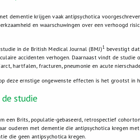
met dementie krijgen vaak antipsychotica voorgeschreve
erkzaamheid en waarschuwingen over een verhoogd risico
1
studie in de British Medical Journal (BMJ)
bevestigt dat 
culaire accidenten verhogen. Daarnaast vindt de studie
arct, hartfalen, fracturen, pneumonie en acute nierschade
 op deze ernstige ongewenste effecten is het grootst in 
 de studie
m een Brits, populatie-gebaseerd, retrospectief cohorto
aar ouderen met dementie die antipsychotica kregen me
ie die geen antipsychotica kregen.