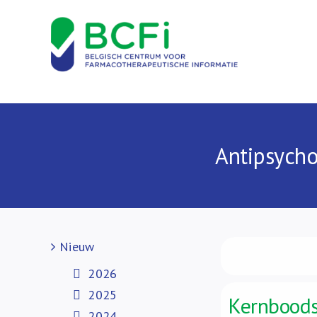
Skip
to
content
Antipsycho
Nieuw
2026
2025
Kernbood
2024