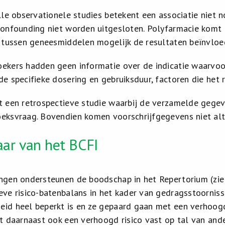
alle observationele studies betekent een associatie niet 
confounding niet worden uitgesloten. Polyfarmacie komt 
s tussen geneesmiddelen mogelijk de resultaten beïnvloe
ekers hadden geen informatie over de indicatie waarvoo
de specifieke dosering en gebruiksduur, factoren die het
t een retrospectieve studie waarbij de verzamelde gegev
eksvraag. Bovendien komen voorschrijfgegevens niet alti
r van het BCFI
ngen ondersteunen de boodschap in het Repertorium (zi
eve risico-batenbalans in het kader van gedragsstoornis
id heel beperkt is en ze gepaard gaan met een verhoogd 
lt daarnaast ook een verhoogd risico vast op tal van an