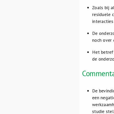
Zoals bij 
residuele 
interactie
De onderzo
noch over 
Het betref
de onderzo
Commentaa
De bevindi
een negati
werkzaamhe
studie ste