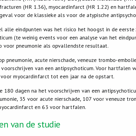
 fracturen (HR 1.36), myocardinfarct (HR 1.22) en hartfal
geval voor de klassieke als voor de atypische antipsycho
el alle eindpunten was het risico het hoogst in de eerst
ticum (te weinig events voor een analyse van het eindpunt
co voor pneumonie als opvallendste resultaat.
 op pneumonie, acute nierschade, veneuze trombo-embolie
t voorschrijven van een antipsychoticum. Voor hartfalen 
 voor myocardinfarct tot een jaar na de opstart.
te 180 dagen na het voorschrijven van een antipsychoti
umonie, 35 voor acute nierschade, 107 voor veneuze tro
yocardinfarct en 63 voor hartfalen.
en van de studie