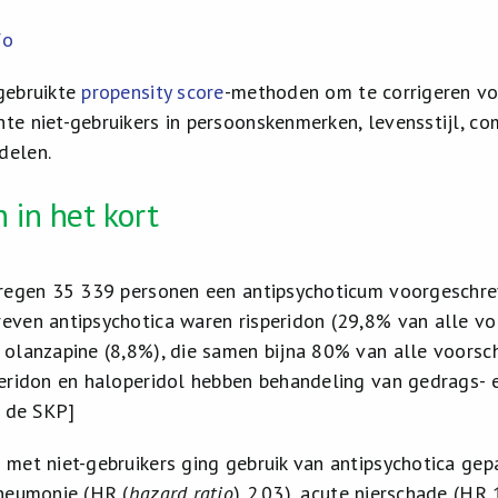
fo
gebruikte
propensity score
-methoden om te corrigeren voo
te niet-gebruikers in persoonskenmerken, levensstijl, co
delen.
 in het kort
kregen 35 339 personen een antipsychoticum voorgeschre
even antipsychotica waren risperidon (29,8% van alle voo
 olanzapine (8,8%), die samen bijna 80% van alle voorschr
peridon en haloperidol hebben behandeling van gedrags-
n de SKP]
 met niet-gebruikers ging gebruik van antipsychotica gep
pneumonie (HR (
hazard ratio
) 2.03), acute nierschade (HR