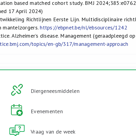
lation based matched cohort study. BMJ 2024;385:e0762
hed 17 April 2024)
wikkeling Richtlijnen Eerste Lijn. Multidisciplinaire ric
n mantelzorgers.
https://ebpnet.be/nl/ebsources/1242
tice. Alzheimer’s disease. Management (geraadpleegd op
actice.bmj.com/topics/en-gb/317/management-approach
Diergeneesmiddelen
Evenementen
Vraag van de week