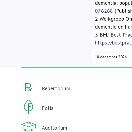
dementia: popu
076268
(Publis
2
Werkgroep Ont
dementie en hu
3
BMJ Best Prac
https://bestpr
18 december 2024
Repertorium
Folia
Auditorium