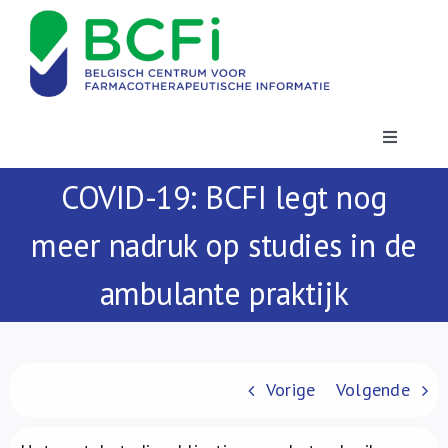
Skip
to
content
Toggle
Navigatio
COVID-19: BCFI legt nog
Nieuws
meer nadruk op studies in de
Publicaties
ambulante praktijk
Vorming
Contact
Vorige
Volgende