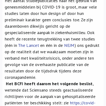
Het aantal studiepublicaties naar het gebruik van
Over ons
geneesmiddelen bij COVID-19 is groot, maar vele
studies laten door hun design of door hun
FR
preliminair karakter geen conclusies toe. Ze zijn
daarenboven dikwijls gericht op de
gespecialiseerde aanpak in ziekenhuismilieu. Ook
heeft de recente terugtrekking van twee studies
(één in
The Lancet
en één in de
NEJM
) ons gedrukt
op de realiteit dat we waakzaam moeten zijn in
verband met kwaliteitsrisico’s, onder andere ten
gevolge van de overhaaste publicatie van de
resultaten door de tijdsdruk tijdens deze
coronapandemie.
Het BCFI heeft daarom het volgende beslist
,
wetende dat Sciensano steeds geactualiseerde
richtlijnen voor de aanpak van gehospitaliseerde
patiënten ter beschikking stelt: zie
https://covid-