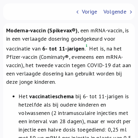
Over ons
Vorige
Volgende
FR
Moderna-vaccin (Spikevax®)
, een mRNA-vaccin, is
in een verlaagde dosering goedgekeurd voor
1
vaccinatie van
6- tot 11-jarigen
.
Het is, na het
Pfizer-vaccin (Comirnaty®, eveneens een mRNA-
vaccin), het tweede vaccin tegen COVID-19 dat aan
een verlaagde dosering kan gebruikt worden bij
deze jonge kinderen.
Het
vaccinatieschema
bij 6- tot 11-jarigen is
hetzelfde als bij oudere kinderen en
volwassenen (2 intramusculaire injecties met
een interval van 28 dagen), maar er wordt per
injectie een halve dosis toegediend: 0,25 ml
met 50 µg mRNA per injectie in plaats van 0,5