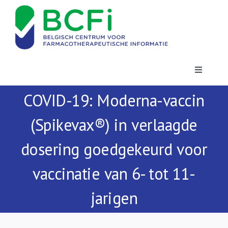
Skip
to
content
Toggle
Navigatio
COVID-19: Moderna-vaccin
Nieuws
(Spikevax®) in verlaagde
Publicaties
dosering goedgekeurd voor
Vorming
vaccinatie van 6- tot 11-
jarigen
Contact