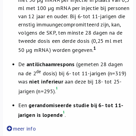
ml met 100 µg mRNA per injectie bij personen
van 12 jaar en ouder. Bij 6-tot 11-jarigen die
ernstig immuungecompromitteerd zijn, kan,
volgens de SKP, ten minste 28 dagen na de
tweede dosis een derde dosis (0,25 ml met
1
50 µg mRNA) worden gegeven.
De
antilichaamrespons
(gemeten 28 dagen
de
na de 2
dosis) bij 6- tot 11-jarigen (n=319)
was
niet inferieur
aan deze bij 18- tot 25-
1
jarigen (n=295).
Een
gerandomiseerde studie bij 6- tot 11-
1
jarigen is lopende
.
meer info