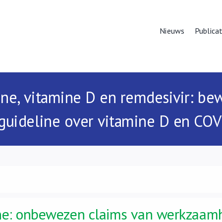
Nieuws
Publicat
ne, vitamine D en remdesivir: be
guideline over vitamine D en COV
ne: onbewezen claims van werkzaam