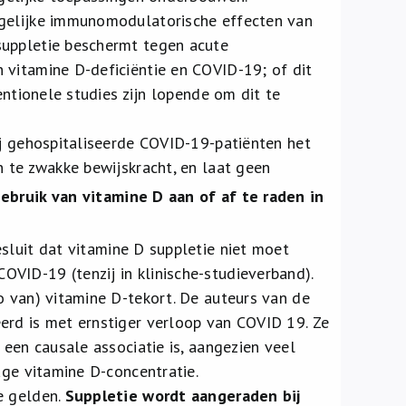
ogelijke immunomodulatorische effecten van
suppletie beschermt tegen acute
 vitamine D-deficiëntie en COVID-19; of dit
entionele studies zijn lopende om dit te
ij gehospitaliseerde COVID-19-patiënten het
n te zwakke bewijskracht, en laat geen
bruik van vitamine D aan of af te raden in
sluit dat vitamine D suppletie niet moet
VID-19 (tenzij in klinische-studieverband).
o van) vitamine D-tekort. De auteurs van de
erd is met ernstiger verloop van COVID 19. Ze
 een causale associatie is, aangezien veel
age vitamine D-concentratie.
e gelden.
Suppletie wordt aangeraden bij