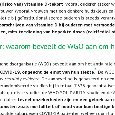
(risico van) vitamine D-tekort
: vooral ouderen (zeker wa
rouwen (vooral vrouwen met een donkere huidskleur) en
letie bij geïnstitutionaliseerde ouderen is steeds veran
oorschrijven van vitamine D bij ouderen met vermoede
, mits toediening van beperkte doses (calcifediol of 
r: waarom beveelt de WGO aan om he
heidsorganisatie (WGO) beveelt aan om het antivirale 
3
COVID-19, ongeacht de ernst van hun ziekte
.
De WGO l
ow certainty evidence
. De aanbeveling is gebaseerd op ee
erandomiseerde studies bij in totaal 7.333 gehospitalis
als grootste studies de WHO SOLIDARITY-studie en de A
en dat er
teveel onzekerheden zijn en een gebrek aan e
tkomsten zoals mortaliteit of nood voor kunstmatige 
paalde subgroepen COVID-19 patiënten wel een gunstig heef