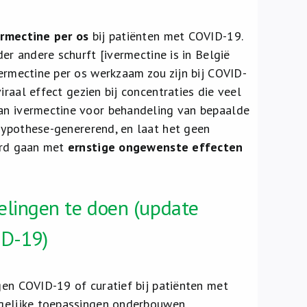
ermectine per os
bij patiënten met COVID-19.
der andere schurft [ivermectine is in België
vermectine per os werkzaam zou zijn bij COVID-
iraal effect gezien bij concentraties die veel
van ivermectine voor behandeling van bepaalde
ypothese-genererend, en laat het geen
aard gaan met
ernstige ongewenste effecten
lingen te doen (update
ID-19)
gen COVID-19 of curatief bij patiënten met
rgelijke toepassingen onderbouwen.