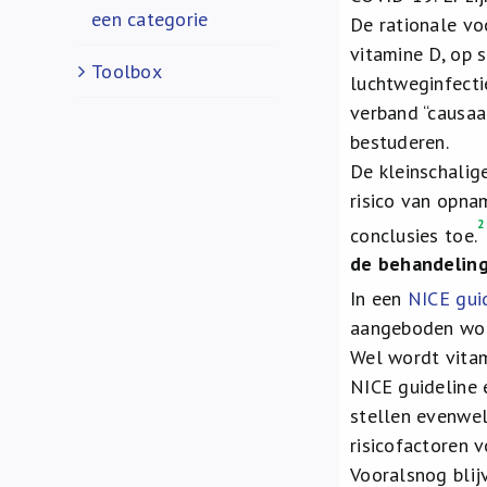
een categorie
De rationale vo
vitamine D, op 
Toolbox
luchtweginfecti
verband “causaal
bestuderen.
De kleinschalig
risico van opna
conclusies toe.
de behandeling
In een
NICE gui
aangeboden word
Wel wordt vitam
NICE guideline 
stellen evenwel
risicofactoren 
Vooralsnog blij