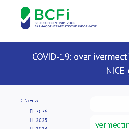
Skip
to
content
COVID-19: over ivermecti
NICE-
Nieuw
2026
2025
Ivermecti
2024