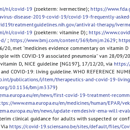
.nl/nl/covid-19
(zoekterm: ivermectine);
https://www.fda
virus-disease-2019-covid-19/covid-19-frequently-asked
id19treatmentguidelines.nih.gov/antiviral-therapy/iverme
.nl/nl/covid-19
(zoekterm: vitamine D);
https://www.covid
-d/
;
https://www.bmj.com/content/369/bmj.m2629
;
http
6/20, met “medicines evidence commentary on vitamin D 
ople with COVID-19 associated pneumonia” van 28/09/20)
: vitamin D, NICE guideline [NG197], 17/12/20, via
https:
 and COVID-19: living guideline. WHO REFERENCE NUMB
.int/publications/i/item/therapeutics-and-covid-19-living
i.org/10.1136/bmj.m3379
)
ema.europa.eu/en/news/first-covid-19-treatment-recom
ttps://www.ema.europa.eu/en/medicines/human/EPAR/vek
ema.europa.eu/en/news/update-remdesivir-ema-will-evalu
nterim clinical guidance for adults with suspected or con
 Via
https://covid-19.sciensano.be/sites/default/files/C