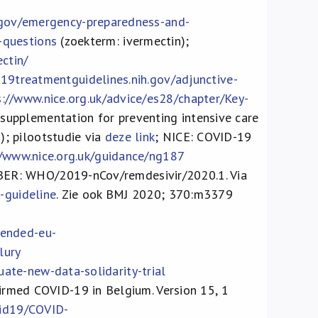
.gov/emergency-preparedness-and-
-questions
(zoekterm: ivermectin);
ctin/
19treatmentguidelines.nih.gov/adjunctive-
s://www.nice.org.uk/advice/es28/chapter/Key-
supplementation for preventing intensive care
; pilootstudie via
deze link
; NICE: COVID-19
//www.nice.org.uk/guidance/ng187
ER: WHO/2019-nCov/remdesivir/2020.1. Via
-guideline
. Zie ook BMJ 2020; 370:m3379
mended-eu-
lury
ate-new-data-solidarity-trial
firmed COVID-19 in Belgium. Version 15, 1
ovid19/COVID-