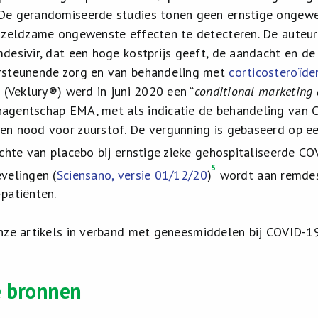
e gerandomiseerde studies tonen geen ernstige ongewens
 zeldzame ongewenste effecten te detecteren. De auteu
desivir, dat een hoge kostprijs geeft, de aandacht en de
rsteunende zorg en van behandeling met
corticosteroïde
 (Veklury®) werd in juni 2020 een “
conditional marketing 
agentschap EMA, met als indicatie de behandeling van 
n nood voor zuurstof. De vergunning is gebaseerd op een
ichte van placebo bij ernstige zieke gehospitaliseerde CO
5
velingen (
Sciensano, versie 01/12/20
)
wordt aan remdesi
patiënten.
onze artikels in verband met geneesmiddelen bij COVID-19
e bronnen