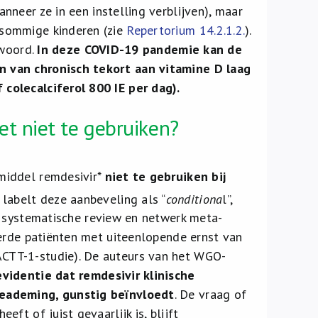
nneer ze in een instelling verblijven), maar
 sommige kinderen (zie
Repertorium 14.2.1.2.
).
twoord.
In deze COVID-19 pandemie kan de
n van chronisch tekort aan vitamine D laag
colecalciferol 800 IE per dag).
t niet te gebruiken?
middel remdesivir*
niet te gebruiken bij
abelt deze aanbeveling als “
conditiona
l”,
n systematische review en netwerk meta-
eerde patiënten met uiteenlopende ernst van
CTT-1-studie). De auteurs van het WGO-
videntie dat remdesivir klinische
beademing, gunstig beïnvloedt
. De vraag of
t of juist gevaarlijk is, blijft