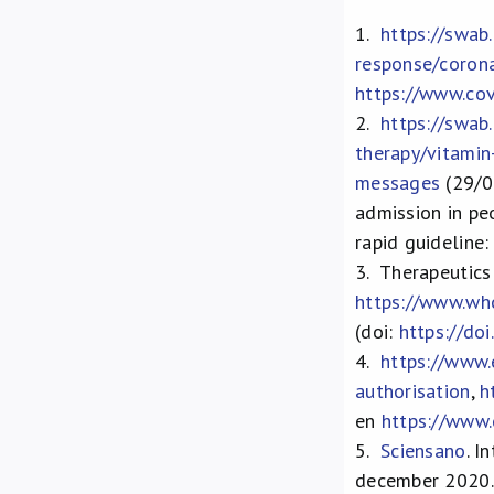
1.
https://swab
response/corona
https://www.cov
2.
https://swab
therapy/vitamin
messages
(29/0
admission in pe
rapid guideline
3.
Therapeutics
https://www.who
(doi:
https://do
4.
https://www.
authorisation
,
h
en
https://www.
5.
Sciensano
. I
december 2020.