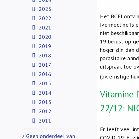
2023
Het BCFI ontvin
2022
Ivermectine is e
2021
niet beschikbaa
2020
19 berust op
ge
2019
hoger zijn dan 
2018
parasitaire aan
2017
uitspraak toe o
2016
(bv. ernstige hui
2015
Vitamine 
2014
2013
22/12: NI
2012
2011
Er leeft veel i
Geen onderdeel van
COVID-19. Er zi