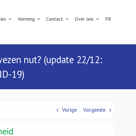
ies
Vorming
Contact
Over ons
FR
wezen nut? (update 22/12:
ID-19)
Vorige
Volgende
heid