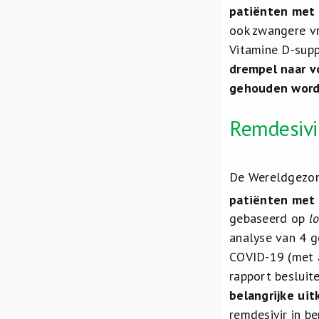
patiënten met 
ook zwangere v
Vitamine D-supp
drempel naar v
gehouden worden
Remdesivi
De Wereldgezond
patiënten met 
gebaseerd op
l
analyse van 4 g
COVID-19 (met 
rapport besluit
belangrijke ui
remdesivir in be