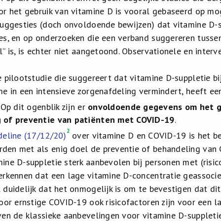
or het gebruik van vitamine D is vooral gebaseerd op m
suggesties (doch onvoldoende bewijzen) dat vitamine D-
es, en op onderzoeken die een verband suggereren tussen
” is, is echter niet aangetoond. Observationele en interv
e pilootstudie die suggereert dat vitamine D-suppletie b
me in een intensieve zorgenafdeling vermindert, heeft ee
2
Op dit ogenblik zijn er
onvoldoende gegevens om het ge
 of preventie van patiënten met COVID-19
.
2
deline (17/12/20)
over vitamine D en COVID-19 is het be
en met als enig doel de preventie of behandeling van CO
ine D-suppletie sterk aanbevolen bij personen met (risic
erkennen dat een lage vitamine D-concentratie geassocie
 duidelijk dat het onmogelijk is om te bevestigen dat dit
voor ernstige COVID-19 ook risicofactoren zijn voor een l
ven de klassieke aanbevelingen voor vitamine D-suppleti