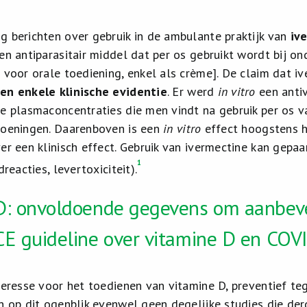
g berichten over gebruik in de ambulante praktijk van
iv
en antiparasitair middel dat per os gebruikt wordt bij on
r voor orale toediening, enkel als crème]. De claim dat i
en enkele klinische evidentie
. Er werd
in vitro
een antiv
de plasmaconcentraties die men vindt na gebruik per os 
doeningen. Daarenboven is een
in vitro
effect hoogstens h
ver een klinisch effect. Gebruik van ivermectine kan gep
1
dreacties, levertoxiciteit).
D: onvoldoende gegevens om aanbeve
CE guideline over vitamine D en COV
nteresse voor het toedienen van vitamine D, preventief te
jn op dit ogenblik evenwel geen degelijke studies die de