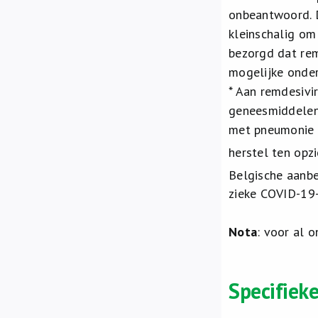
onbeantwoord. D
kleinschalig om
bezorgd dat rem
mogelijke onde
* Aan remdesivir
geneesmiddelen
met pneumonie e
herstel ten opz
Belgische aanbe
zieke COVID-19-
Nota
: voor al 
Specifiek