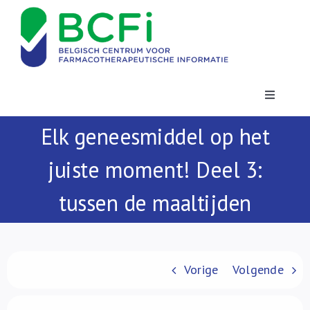
Skip
to
content
Toggle
Navigatio
Elk geneesmiddel op het
Nieuws
juiste moment! Deel 3:
Publicaties
tussen de maaltijden
Vorming
Contact
Vorige
Volgende