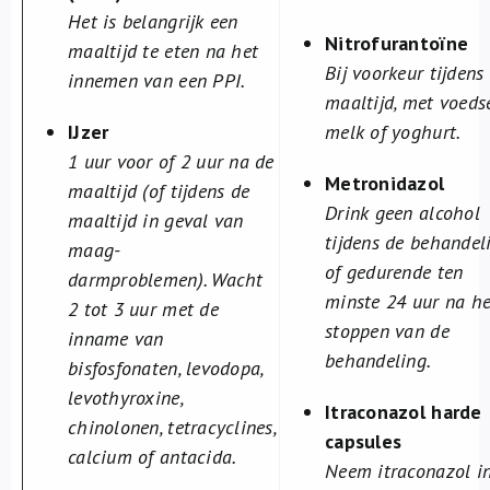
Het is belangrijk een
Nitrofurantoïne
maaltijd te eten na het
Bij voorkeur tijdens
innemen van een PPI.
maaltijd, met voedse
IJzer
melk of yoghurt.
1 uur voor of 2 uur na de
Metronidazol
maaltijd (of tijdens de
Drink geen alcohol
maaltijd in geval van
tijdens de behandel
maag-
of gedurende ten
darmproblemen).
Wacht
minste 24 uur na he
2 tot 3 uur met de
stoppen van de
inname van
behandeling.
bisfosfonaten, levodopa,
levothyroxine,
Itraconazol harde
chinolonen, tetracyclines,
capsules
calcium of antacida.
Neem itraconazol i