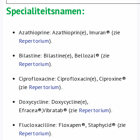
Specialiteitsnamen:
Azathioprine: Azathioprin(e), Imuran® (zie
Repertorium
).
Bilastine: Bilastine(e), Bellozal® (zie
Repertorium
).
Ciprofloxacine: Ciprofloxacin(e), Ciproxine®
(zie
Repertorium
).
Doxycycline: Doxycycline(e),
Efracea®,Vibratab® (zie
Repertorium
).
Flucloxacilline: Floxapen®, Staphycid® (zie
Repertorium
).