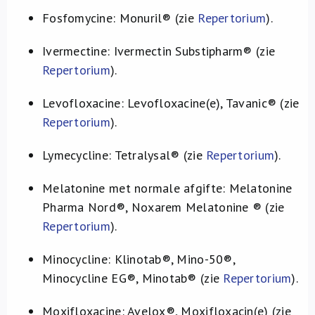
Fosfomycine: Monuril® (zie
Repertorium
).
Ivermectine: Ivermectin Substipharm® (zie
Repertorium
).
Levofloxacine: Levofloxacine(e), Tavanic® (zie
Repertorium
).
Lymecycline: Tetralysal® (zie
Repertorium
).
Melatonine met normale afgifte: Melatonine
Pharma Nord®, Noxarem Melatonine ® (zie
Repertorium
).
Minocycline: Klinotab®, Mino-50®,
Minocycline EG®, Minotab® (zie
Repertorium
).
Moxifloxacine: Avelox®, Moxifloxacin(e) (zie