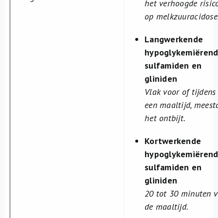
het verhoogde risic
op melkzuuracidose
Langwerkende
hypoglykemiëren
sulfamiden en
gliniden
Vlak voor of tijdens
een maaltijd, meest
het ontbijt.
Kortwerkende
hypoglykemiëren
sulfamiden en
gliniden
20 tot 30 minuten 
de maaltijd.