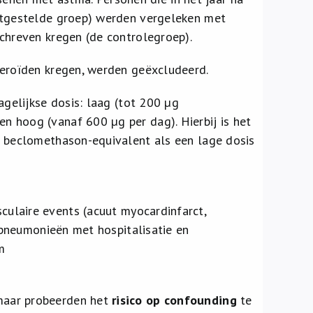
ootgestelde groep) werden vergeleken met
chreven kregen (de controlegroep).
teroïden kregen, werden geëxcludeerd.
elijkse dosis: laag (tot 200 µg
 hoog (vanaf 600 µg per dag). Hierbij is het
g beclomethason-equivalent als een lage dosis
ulaire events (acuut myocardinfarct,
, pneumonieën met hospitalisatie en
m
maar probeerden het
risico op confounding
te