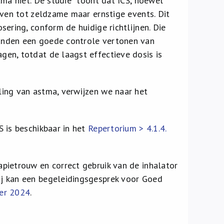
tma niet. De studie toont dat ICS, hoewel
even tot zeldzame maar ernstige events. Dit
ering, conform de huidige richtlijnen. Die
anden een goede controle vertonen van
en, totdat de laagst effectieve dosis is
ing van astma, verwijzen we naar het
 is beschikbaar in het
Repertorium > 4.1.4.
pietrouw en correct gebruik van de inhalator
j kan een begeleidingsgesprek voor Goed
er 2024
.