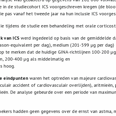
ie in de studiecohort ICS voorgeschreven kregen (de bl
ie pas vanaf het tweede jaar na hun inclusie ICS voorges
ie tijdens de studie een behandeling met orale corticos
k van ICS
werd ingedeeld op basis van de gemiddelde dag
son-equivalent per dag), medium (201-599 µg per dag) en
 op te merken dat de huidige GINA-richtlijnen 100-200 µ
n, 200-400 µg als middelmatig en
s hoog.
re eindpunten
waren het optreden van majeure cardiovasc
culair accident of cardiovasculair overlijden), aritmieën
eën. De analyse gebeurde over een periode van maximu
ekers hadden geen gegevens over de ernst van astma, 