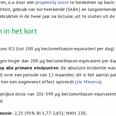
ren, o.a. door een
propensity score
te berekenen op basis v
iteit, gebruik van kortwerkende (SABA) en langwerkend
bruikten in de twee jaar na inclusie, uit te sluiten uit de
 in het kort
oses ICS (tot 200 µg beclomethason-equivalent per dag) 
ngen hoger dan 200 µg beclomethason-equivalent per da
 op alle primaire eindpunten
. De absolute incidentie wa
 over een periode van 12 maanden; dit is het aantal pa
n hen een ongewenst effect optreedt (
zie Minerva
).
gelijkse dosis van 201-599 µg beclomethason-equivalent
d:
monie:
2,25 (95% BI 1,77-2,85); NNH 230,