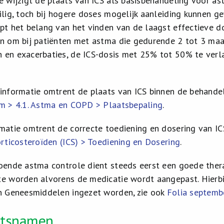
e wijzigt de plaats van ICS als basisbehandeling voor as
ilig, toch bij hogere doses mogelijk aanleiding kunnen g
pt het belang van het vinden van de laagst effectieve dos
n om bij patiënten met astma die gedurende 2 tot 3 ma
en exacerbaties, de ICS-dosis met 25% tot 50% te verlag
informatie omtrent de plaats van ICS binnen de behandel
m > 4.1. Astma en COPD > Plaatsbepaling
.
matie omtrent de correcte toediening en dosering van ICS
orticosteroïden (ICS) > Toediening en Dosering
.
oende astma controle dient steeds eerst een goede thera
e worden alvorens de medicatie wordt aangepast. Hierbi
n Geneesmiddelen ingezet worden, zie ook
Folia septemb
eitsnamen