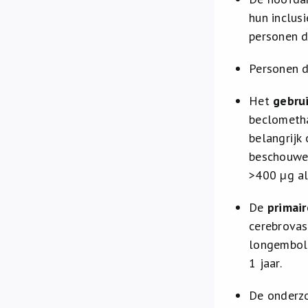
hun inclus
personen d
Personen d
Het
gebrui
beclometha
belangrijk
beschouwe
>400 µg al
De
primai
cerebrovas
longemboli
1 jaar.
De onderzo