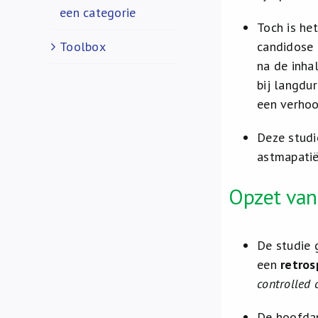
een categorie
Toch is he
Toolbox
candidose 
na de inha
bij langdu
een verhoo
Deze studie
astmapatië
Opzet van
De studie 
een
retros
controlled 
De hoofdan