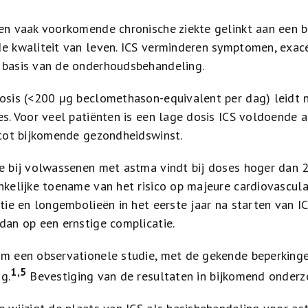
en vaak voorkomende chronische ziekte gelinkt aan een be
e kwaliteit van leven. ICS verminderen symptomen, exace
basis van de onderhoudsbehandeling.
osis (<200 µg beclomethason-equivalent per dag) leidt n
es. Voor veel patiënten is een lage dosis ICS voldoende 
 tot bijkomende gezondheidswinst.
e bij volwassenen met astma vindt bij doses hoger dan
nkelijke toename van het risico op majeure cardiovascul
tie en longembolieën in het eerste jaar na starten van ICS
dan op een ernstige complicatie.
m een observationele studie, met de gekende beperkinge
1
,5
g.
Bevestiging van de resultaten in bijkomend onderzo