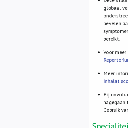
Deze studi
globaal ve
onderstree
bevelen aa
symptomen 
bereikt.
Voor meer 
Repertoriu
Meer infor
Inhalatiec
Bij onvold
nagegaan t
Gebruik va
Specialit