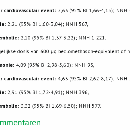
r cardiovasculair event:
2,63 (95% BI 1,66-4,15); NNH 
ie:
2,21 (95% BI 1,60-3,04); NNH 567,
embolie:
2,10 (95% BI 1,37-3,22); NNH 1 221.
gelijkse dosis van 600 µg beclomethason-equivalent of me
monie:
4,09 (95% BI 2,98-5,60); NNH 93,
r cardiovasculair event:
4,63 (95% BI 2,62-8,17); NNH 
ie:
2,91 (95% BI 1,72-4,91); NNH 396,
embolie:
3,32 (95% BI 1,69-6,50); NNH 577.
ommentaren