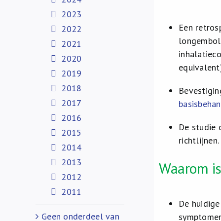
2023
Een retros
2022
longemboli
2021
inhalatiec
2020
equivalent
2019
2018
Bevestigin
2017
basisbehan
2016
De studie 
2015
richtlijnen.
2014
2013
Waarom is
2012
2011
De huidige
Geen onderdeel van
symptomen,