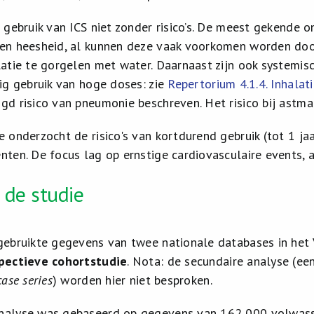
t gebruik van ICS niet zonder risico’s. De meest gekende
en heesheid, al kunnen deze vaak voorkomen worden doo
latie te gorgelen met water. Daarnaast zijn ook systemi
rig gebruik van hoge doses: zie
Repertorium 4.1.4. Inhalati
gd risico van pneumonie beschreven. Het risico bij astmapa
 onderzocht de risico's van kortdurend gebruik (tot 1 jaa
nten. De focus lag op ernstige cardiovasculaire events,
 de studie
gebruikte gegevens van twee nationale databases in het 
pectieve cohortstudie
. Nota: de secundaire analyse (ee
case series
) worden hier niet besproken.
alyse was gebaseerd op gegevens van 162 000 volwasse