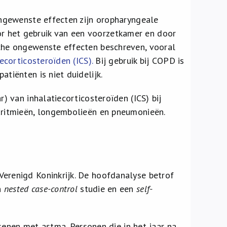
 ongewenste effecten zijn oropharyngeale
r het gebruik van een voorzetkamer en door
sche ongewenste effecten beschreven, vooral
ecorticosteroïden (ICS).
Bij gebruik bij COPD is
tiënten is niet duidelijk.
r) van inhalatiecorticosteroïden (ICS) bij
 aritmieën, longembolieën en pneumonieën.
Verenigd Koninkrijk. De hoofdanalyse betrof
n
nested case-control
studie en een
self-
nen met astma. Personen die in het jaar na