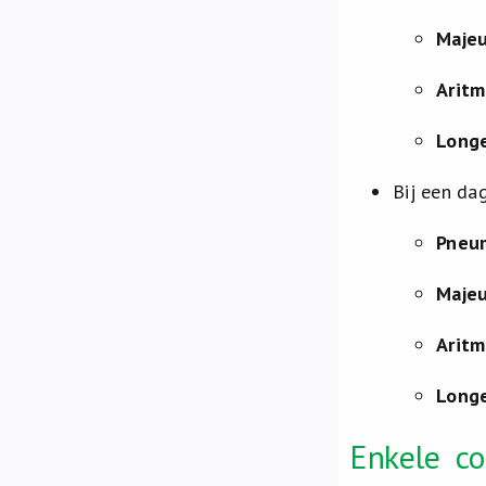
Majeu
Aritm
Long
Bij een da
Pneu
Majeu
Aritm
Long
Enkele c