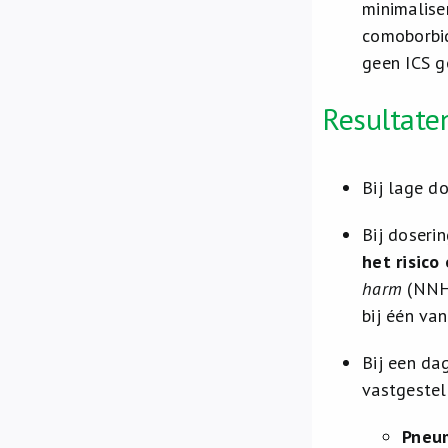
minimalise
comoborbid
geen ICS ge
Resultaten
Bij lage d
Bij doseri
het risico
harm
(NNH)
bij één va
Bij een da
vastgestel
Pneu