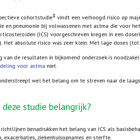
1
pectieve cohortstudie
vindt een verhoogd risico op maje
e en pneumonie bij volwassenen met astma die voor het
orticosteroïden (ICS) voorgeschreven kregen in een dos
). Het absolute risico was zeer klein. Met lage doses (to
g van de resultaten in bijkomend onderzoek is noodzakelij
deling voor astma
niet.
onderstreept wel het belang om te streven naar de laags
 deze studie belangrijk?
 richtlijnen benadrukken het belang van ICS als basisbeh
 exacerbaties, ziekenhuisopnames en sterfte.