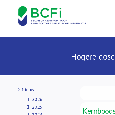
Skip
to
content
Hogere doses 
Nieuw
2026
2025
Kernbood
2024