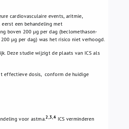
ure cardiovasculaire events, aritmie,
 eerst een behandeling met
ering boven 200 µg per dag (beclomethason-
t 200 µg per dag) was het risico niet verhoogd.
k. Deze studie wijzigt de plaats van ICS als
t effectieve dosis, conform de huidige
2,3,4
andeling voor astma.
ICS verminderen