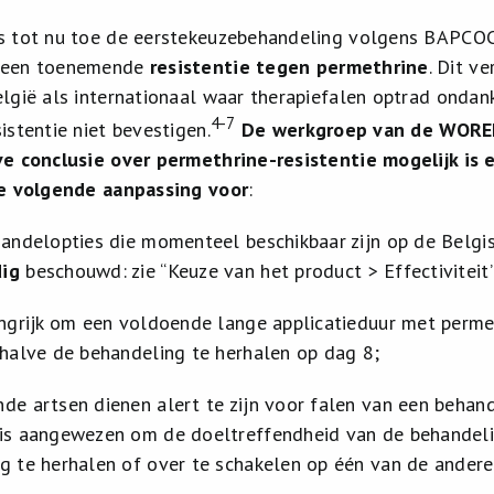
 tot nu toe de eerstekeuzebehandeling volgens BAPCOC. 
 een toenemende
resistentie tegen permethrine
. Dit v
lgië als internationaal waar therapiefalen optrad ondank
4-7
istentie niet bevestigen.
De werkgroep van de WOREL-
e conclusie over permethrine-resistentie mogelijk is 
de volgende aanpassing voor
:
handelopties die momenteel beschikbaar zijn op de Belg
ig
beschouwd: zie “Keuze van het product > Effectiviteit”
angrijk om een voldoende lange applicatieduur met perme
shalve de behandeling te herhalen op dag 8;
de artsen dienen alert te zijn voor falen van een behan
is aangewezen om de doeltreffendheid van de behandeling
g te herhalen of over te schakelen op één van de andere