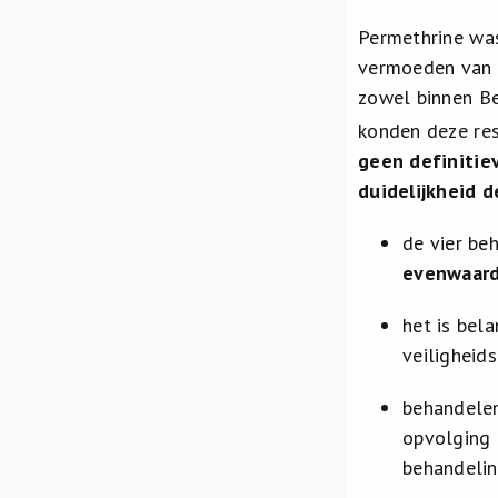
Permethrine was
vermoeden van
zowel binnen Be
konden deze res
geen definitiev
duidelijkheid 
de vier be
evenwaard
het is bel
veiligheid
behandelen
opvolging 
behandelin