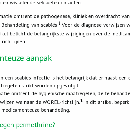
 en wisselende seksuele contacten.
matie omtrent de pathogenese, kliniek en overdracht van 
1
 Behandeling van scabiës.
Voor de diagnose verwijzen w
ikel belicht de belangrijkste wijzigingen over de medic
richtlijnen.
nteuze aanpak
an een scabiës infectie is het belangrijk dat er naast ee
tregelen strikt worden opgevolgd.
matie omtrent de hygiënische maatregelen, de te behande
1
rwijzen we naar de WOREL-richtlijn.
In dit artikel beper
de medicamenteuze behandeling.
 tegen permethrine?