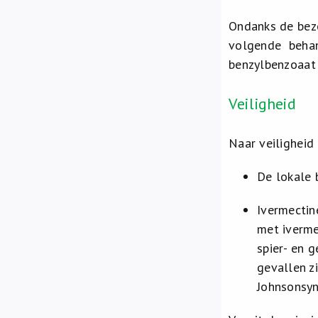
Ondanks de bezo
volgende behan
benzylbenzoaat 
Veiligheid
Naar veiligheid 
De lokale 
Ivermectin
met iverme
spier- en 
gevallen z
Johnsonsy