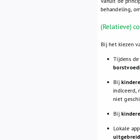
Vanuit de princ
behandeling, om
(Relatieve) c
Bij het kiezen 
Tijdens d
borstvoed
Bij
kinder
indiceerd,
niet geschi
Bij
kinder
Lokale app
uitgebreid