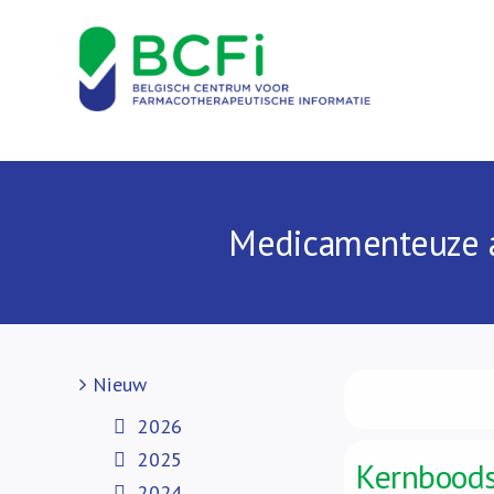
Skip
to
content
Medicamenteuze a
Nieuw
2026
2025
Kernbood
2024