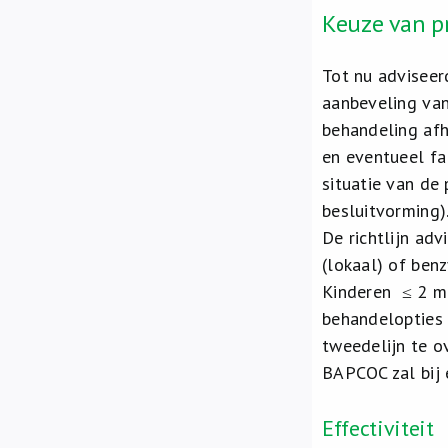
Keuze van p
Tot nu advisee
aanbeveling van
behandeling afha
en eventueel fa
situatie van de
besluitvorming)
De richtlijn ad
(lokaal) of ben
Kinderen ≤ 2 m
behandelopties 
tweedelijn te o
BAPCOC zal bij
Effectiviteit