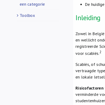
een categorie
De huidige
Toolbox
Inleiding
Zowel in België
en wellicht ond
registreerde Sc
2
voor scabiës.
Scabiës, of sch
vertraagde typ
en lokale letsel
Risicofactoren
verminderde voe
studentenhuizen,