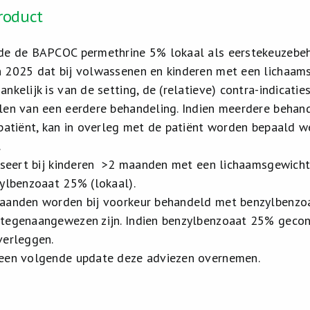
roduct
rde de BAPCOC permethrine 5% lokaal als eerstekeuzebe
 2025 dat bij volwassenen en kinderen met een lichaam
nkelijk is van de setting, de (relatieve) contra-indicati
len van een eerdere behandeling. Indien meerdere behande
 patiënt, kan in overleg met de patiënt worden bepaald w
.
viseert bij kinderen >2 maanden met een lichaamsgewich
zylbenzoaat 25% (lokaal).
aanden worden bij voorkeur behandeld met benzylbenzo
tegenaangewezen zijn. Indien benzylbenzoaat 25% gecont
verleggen.
 een volgende update deze adviezen overnemen.