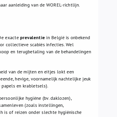
ar aanleiding van de WOREL-richtlijn.
 De exacte
prevalentie
in België is onbekend
r collectieve scabiës infecties. Wel
koop en terugbetaling van de behandelingen
eid van de mijten en eitjes lokt een
meende, hevige, voornamelijk nachtelijke jeuk
 papels en krabletsels).
ersoonlijke hygiëne (bv. daklozen),
amenleven (zoals instellingen,
h is of reizen onder slechte hygiënische