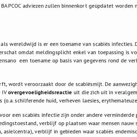
 BAPCOC adviezen zullen binnenkort geüpdatet worden na
 als wereldwijd is er een toename van scabiës infecties.
erschat omdat meldingsplicht enkel van toepassing is voo
iensano een toename op basis van gegevens rond de ver
urft, wordt veroorzaakt door de scabiësmijt. De aanwezigh
e IV
overgevoeligheidsreactie
uit die zich uit in veralge
s (o.a. schilferende huid, verheven laesies, erythemateuze
voor een scabiës infectie zijn onder andere verminderde p
dingstoestand, verblijf op plaatsen waar mensen nauw s
 asielcentra), verblijf in gebieden waar scabiës endemisc