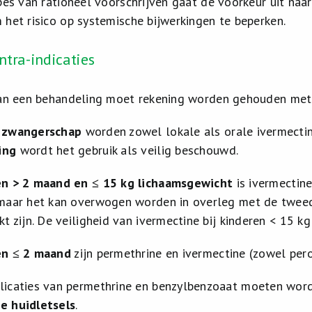
ipes van rationeel voorschrijven gaat de voorkeur uit na
 het risico op systemische bijwerkingen te beperken.
ontra-indicaties
van een behandeling moet rekening worden gehouden met 
e
zwangerschap
worden zowel lokale als orale ivermecti
ing
wordt het gebruik als veilig beschouwd.
en > 2 maand en
≤ 15 kg lichaamsgewicht
is ivermectine
 maar het kan overwogen worden in overleg met de twee
kt zijn. De veiligheid van ivermectine bij kinderen < 15 k
en
≤ 2 maand
zijn permethrine en ivermectine (zowel pero
licaties van permethrine en benzylbenzoaat moeten wor
e huidletsels
.