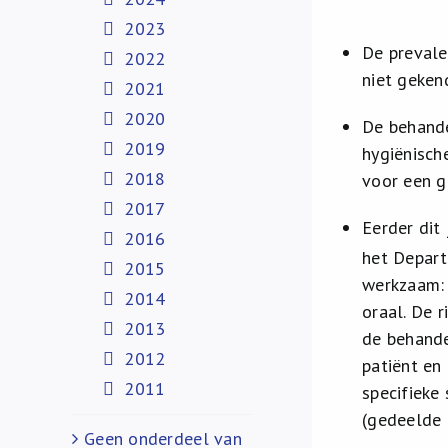
2023
De prevale
2022
niet geken
2021
2020
De behande
2019
hygiënisch
2018
voor een g
2017
Eerder dit
2016
het Depar
2015
werkzaam: 
2014
oraal. De 
2013
de behandel
2012
patiënt en
2011
specifieke
(gedeelde 
Geen onderdeel van