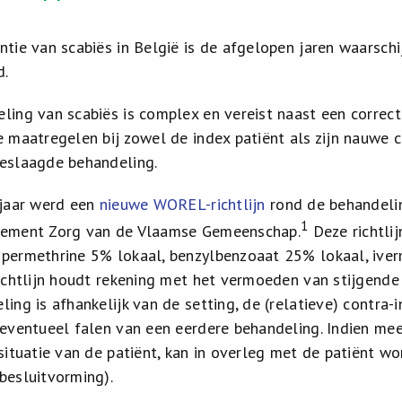
ntie van scabiës in België is de afgelopen jaren waarschi
d.
ling van scabiës is complex en vereist naast een correc
e maatregelen bij zowel de index patiënt als zijn nauwe 
eslaagde behandeling.
 jaar werd een
nieuwe WOREL-richtlijn
rond de behandelin
1
tement Zorg van de Vlaamse Gemeenschap.
Deze richtlij
permethrine 5% lokaal, benzylbenzoaat 25% lokaal, iver
richtlijn houdt rekening met het vermoeden van stijgende
ing is afhankelijk van de setting, de (relatieve) contra-
 eventueel falen van een eerdere behandeling. Indien mee
 situatie van de patiënt, kan in overleg met de patiënt w
besluitvorming).