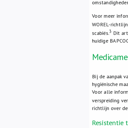
omstandigheden
Voor meer infor
WOREL-richtlijn
3
scabiës.
Dit art
huidige BAPCOC 
Medicame
Bij de aanpak v
hygiënische maa
Voor alle infor
verspreiding ve
richtlijn over 
Resistentie