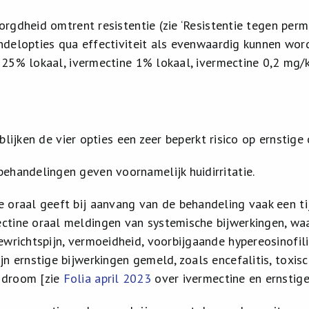
rgdheid omtrent resistentie (zie ‘Resistentie tegen perm
delopties qua effectiviteit als evenwaardig kunnen wor
25% lokaal, ivermectine 1% lokaal, ivermectine 0,2 mg/k
blijken de vier opties een zeer beperkt risico op ernstig
behandelingen geven voornamelijk huidirritatie.
e oraal geeft bij aanvang van de behandeling vaak een tij
ctine oraal meldingen van systemische bijwerkingen, waar
gewrichtspijn, vermoeidheid, voorbijgaande hypereosinofil
ijn ernstige bijwerkingen gemeld, zoals encefalitis, toxi
ndroom [zie
Folia april 2023
over ivermectine en ernstige