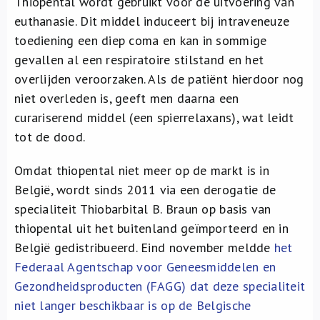
Thiopental wordt gebruikt voor de uitvoering van
Over ons
euthanasie. Dit middel induceert bij intraveneuze
toediening een diep coma en kan in sommige
FR
gevallen al een respiratoire stilstand en het
overlijden veroorzaken. Als de patiënt hierdoor nog
niet overleden is, geeft men daarna een
curariserend middel (een spierrelaxans), wat leidt
tot de dood.
Omdat thiopental niet meer op de markt is in
België, wordt sinds 2011 via een derogatie de
specialiteit Thiobarbital B. Braun op basis van
thiopental uit het buitenland geïmporteerd en in
België gedistribueerd. Eind november meldde
het
Federaal Agentschap voor Geneesmiddelen en
Gezondheidsproducten (FAGG) dat deze specialiteit
niet langer beschikbaar is op de Belgische