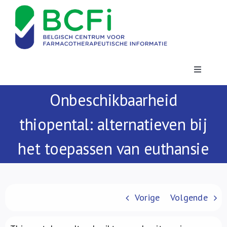
Skip
to
content
Toggle
Navigatio
Onbeschikbaarheid
Nieuws
thiopental: alternatieven bij
Publicaties
het toepassen van euthansie
Vorming
Contact
Vorige
Volgende