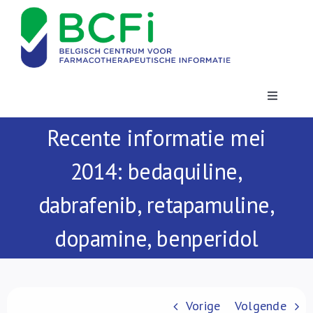
Skip
to
content
Toggle
Navigatio
Recente informatie mei
Nieuws
2014: bedaquiline,
Publicaties
dabrafenib, retapamuline,
Vorming
dopamine, benperidol
Contact
Vorige
Volgende