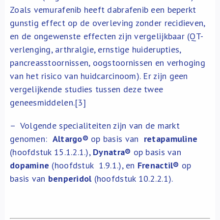
Zoals vemurafenib heeft dabrafenib een beperkt
gunstig effect op de overleving zonder recidieven,
en de ongewenste effecten zijn vergelijkbaar (QT-
verlenging, arthralgie, ernstige huiderupties,
pancreasstoornissen, oogstoornissen en verhoging
van het risico van huidcarcinoom). Er zijn geen
vergelijkende studies tussen deze twee
geneesmiddelen.[3]
– Volgende specialiteiten zijn van de markt
genomen:
Altargo
®
op basis van
retapamuline
(hoofdstuk 15.1.2.1.),
Dynatra
®
op basis van
dopamine
(hoofdstuk 1.9.1.), en
Frenactil
®
op
basis van
benperidol
(hoofdstuk 10.2.2.1).