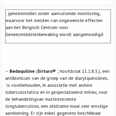
Over ons
: geneesmiddel onder aanvullende monitoring,
FR
waarvoor het melden van ongewenste effecten
aan het Belgisch Centrum voor
Geneesmiddelenbewaking wordt aangemoedigd.
–
Bedaquiline
(
Sirturo
®
; hoofdstuk 11.1.8.5.), een
antibioticum van de groep van de diarylquinolines,
is voorbehouden, in associatie met andere
tuberculostatica en in gespecialiseerd milieu, voor
de behandelingvan multiresistente
longtuberculose, een zeldzame maar zeer ernstige
aandoening. Er zijn enkel gegevens beschikbaar