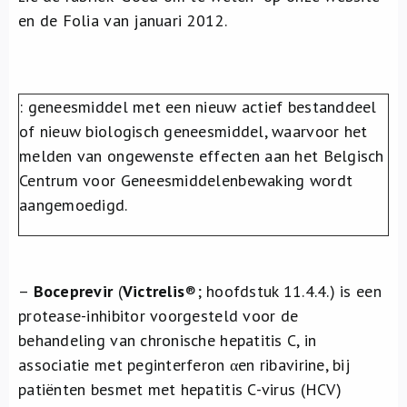
Over ons
en de Folia van januari 2012.
FR
: geneesmiddel met een nieuw actief bestanddeel
of nieuw biologisch geneesmiddel, waarvoor het
melden van ongewenste effecten aan het Belgisch
Centrum voor Geneesmiddelenbewaking wordt
aangemoedigd.
–
Boceprevir
(
Victrelis
®
; hoofdstuk 11.4.4.) is een
protease-inhibitor voorgesteld voor de
behandeling van chronische hepatitis C, in
associatie met peginterferon αen ribavirine, bij
patiënten besmet met hepatitis C-virus (HCV)