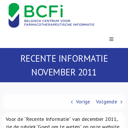
Skip
to
content
Toggle
Navigatio
Nieuws
RECENTE INFORMATIE
NOVEMBER 2011
Publicaties
Vorming
Vorige
Volgende
Contact
Voor de “Recente Informatie” van december 2011,
zie de rubriek “Goed om te weten” op onze website