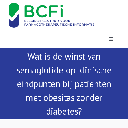
Skip
to
content
Toggle
Navigatio
Wat is de winst van
Nieuws
semaglutide op klinische
Publicaties
eindpunten bij patiënten
Vorming
met obesitas zonder
diabetes?
Contact