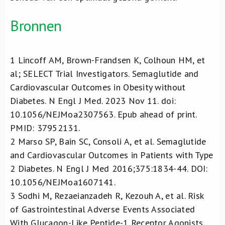
Bronnen
1
Lincoff AM, Brown-Frandsen K, Colhoun HM, et
al; SELECT Trial Investigators. Semaglutide and
Cardiovascular Outcomes in Obesity without
Diabetes. N Engl J Med. 2023 Nov 11. doi:
10.1056/NEJMoa2307563. Epub ahead of print.
PMID: 37952131.
2
Marso SP, Bain SC, Consoli A, et al. Semaglutide
and Cardiovascular Outcomes in Patients with Type
2 Diabetes. N Engl J Med 2016;375:1834-44. DOI:
10.1056/NEJMoa1607141.
3
Sodhi M, Rezaeianzadeh R, Kezouh A, et al. Risk
of Gastrointestinal Adverse Events Associated
With Glucagon-Like Peptide-1 Receptor Agonists