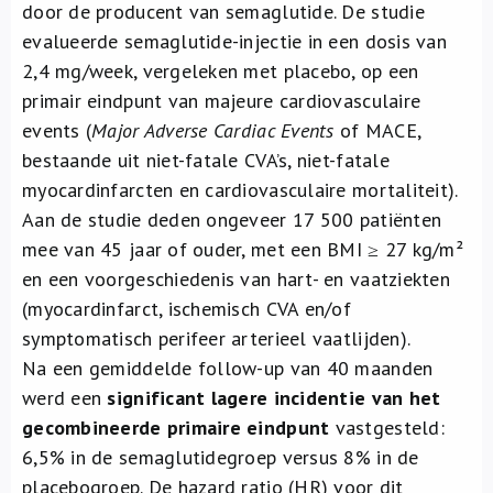
door de producent van semaglutide. De studie
evalueerde semaglutide-injectie in een dosis van
2,4 mg/week, vergeleken met placebo, op een
primair eindpunt van majeure cardiovasculaire
events (
Major Adverse Cardiac Events
of MACE,
bestaande uit niet-fatale CVA’s, niet-fatale
myocardinfarcten en cardiovasculaire mortaliteit).
Aan de studie deden ongeveer 17 500 patiënten
mee van 45 jaar of ouder, met een BMI ≥ 27 kg/m²
en een voorgeschiedenis van hart- en vaatziekten
(myocardinfarct, ischemisch CVA en/of
symptomatisch perifeer arterieel vaatlijden).
Na een gemiddelde follow-up van 40 maanden
werd een
significant lagere incidentie van het
gecombineerde primaire eindpunt
vastgesteld:
6,5% in de semaglutidegroep versus 8% in de
placebogroep. De hazard ratio (HR) voor dit